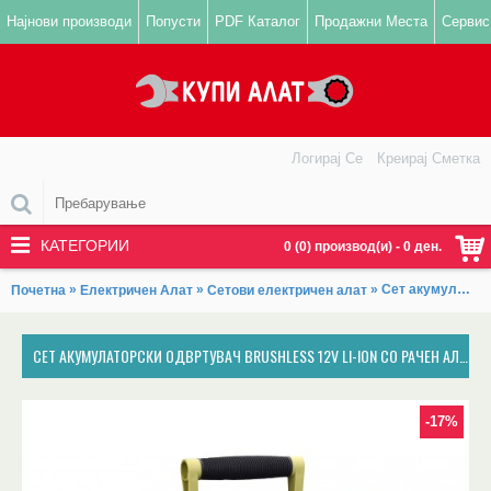
Најнови производи
Попусти
PDF Каталог
Продажни Места
Сервис
Логирај Се
Креирај Сметка
КАТЕГОРИИ
0 (0) производ(и) - 0 ден.
»
»
» Сет акумулаторски одвртувач BRUSHLESS 12V Li-ion со рачен алат, 46пар.
Почетна
Електричен Алат
Сетови електричен алат
СЕТ АКУМУЛАТОРСКИ ОДВРТУВАЧ BRUSHLESS 12V LI-ION СО РАЧЕН АЛАТ, 46ПАР.
-17%