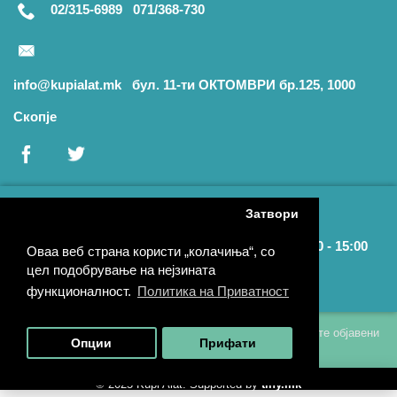
02/315-6989 071/368-730
info@kupialat.mk бул. 11-ти ОКТОМВРИ бр.125, 1000
Скопје
Затвори
Раб. време: Пон. - Пет.: 09:00 - 17:00 | Саб.: 09:00 - 15:00
Оваа веб страна користи „колачиња“, со
цел подобрување на нејзината
Локација на Продавницата
функционалност.
Политика на Приватност
Купи Алат го задржува правото на промена на податоците објавени
Опции
Прифати
на овој веб сајт без претходна најава.
© 2025 Kupi Alat.
Supported by
tiny.mk