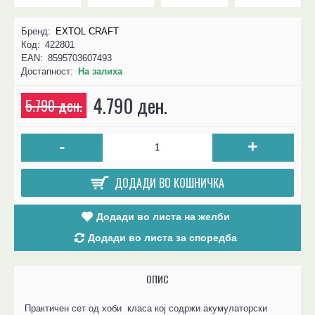
Бренд:
EXTOL CRAFT
Код:
422801
EAN:
8595703607493
Достапност:
На залиха
4.790 ден.
5.790 ден.
-
+
ДОДАДИ ВО КОШНИЧКА
Додади во листа на желби
Додади во листа за споредба
ОПИС
Практичен сет од хоби класа кој содржи акумулаторски