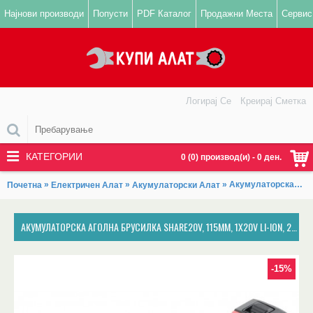
Најнови производи
Попусти
PDF Каталог
Продажни Места
Сервис
Логирај Се
Креирај Сметка
КАТЕГОРИИ
0 (0) производ(и) - 0 ден.
»
»
» Акумулаторска аголна брусилка SHARE20V, 115mm, 1x20V Li-ion, 2000mAh
Почетна
Електричен Алат
Акумулаторски Алат
АКУМУЛАТОРСКА АГОЛНА БРУСИЛКА SHARE20V, 115MM, 1X20V LI-ION, 2000MAH
-15%