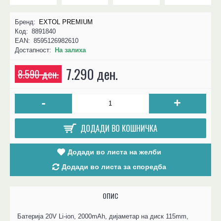
Бренд:
EXTOL PREMIUM
Код:
8891840
EAN:
8595126982610
Достапност:
На залиха
7.290 ден.
8.590 ден.
-
+
ДОДАДИ ВО КОШНИЧКА
Додади во листа на желби
Додади во листа за споредба
ОПИС
Батерија 20V Li-ion, 2000mAh, дијаметар на диск 115mm,