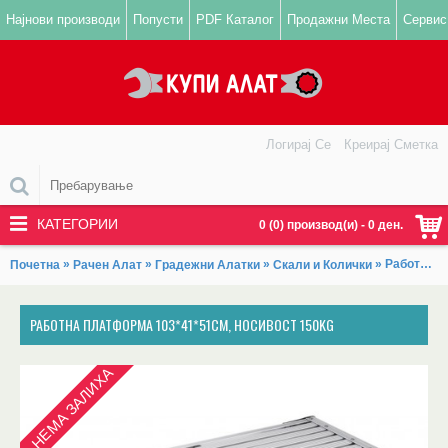
Најнови производи
Попусти
PDF Каталог
Продажни Места
Сервис
Логирај Се
Креирај Сметка
КАТЕГОРИИ
0 (0) производ(и) - 0 ден.
»
»
»
» Работна платформа 103*41*51cm, носивост 150kg
Почетна
Рачен Алат
Градежни Алатки
Скали и Колички
РАБОТНА ПЛАТФОРМА 103*41*51CM, НОСИВОСТ 150KG
НЕМА ЗАЛИХА