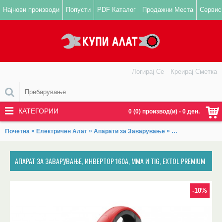
Најнови производи
Попусти
PDF Каталог
Продажни Места
Сервис
Логирај Се
Креирај Сметка
КАТЕГОРИИ
0 (0) производ(и) - 0 ден.
»
»
»
Почетна
Електричен Алат
Апарати за Заварување
Инвертори за З
АПАРАТ ЗА ЗАВАРУВАЊЕ, ИНВЕРТОР 160А, ММА И TIG, EXTOL PREMIUM
-10%