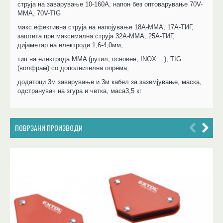
струја на заварување 10-160А, напон без оптоварување 70V-
MMA, 70V-TIG
макс.ефективна струја на напојување 18А-ММА, 17А-ТИГ,
заштита при максимална струја 32А-ММА, 25А-ТИГ,
дијаметар на електроди 1,6-4,0мм,
тип на електрода MMA (рутил, основен, INOX ...), TIG
(волфрам) со дополнителна опрема,
додатоци 3м заварување и 3м кабел за заземјување, маска,
одстранувач на згура и четка, маса3,5 кг
ПОВРЗАНИ ПРОИЗВОДИ