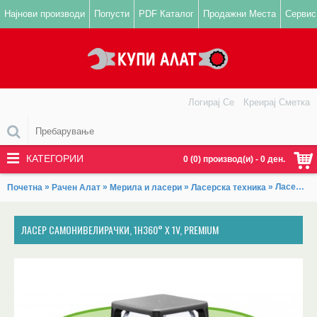
Најнови производи
Попусти
PDF Каталог
Продажни Места
Сервис
Логирај Се
Креирај Сметка
КАТЕГОРИИ
0 (0) производ(и) - 0 ден.
»
»
»
» Ласер самонивелирачки, 1H360° x 1V, PREMIUM
Почетна
Рачен Алат
Мерила и ласери
Ласерска техника
ЛАСЕР САМОНИВЕЛИРАЧКИ, 1H360° X 1V, PREMIUM