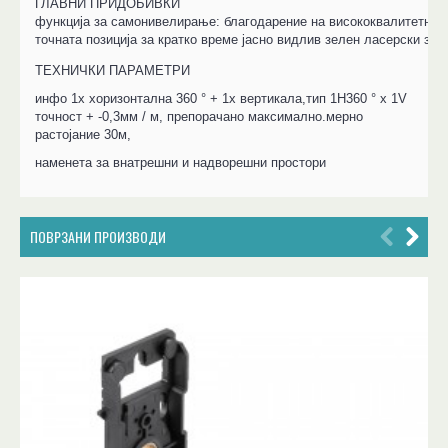
ГЛАВНИ ПРИДОБИВКИ

функција за самонивелирање: благодарение на висококвалитетниот 
точната позиција за кратко време јасно видлив зелен ласерски зра
ТЕХНИЧКИ ПАРАМЕТРИ
инфо 
1x хоризонтална 360 ° + 1x вертикала,
тип 
1H360 ° x 1V 
точност 
+ -0,3мм / м, 
препорачано максимално.мерно 
растојание 
30м, 
наменета за внатрешни и надворешни простори
ПОВРЗАНИ ПРОИЗВОДИ