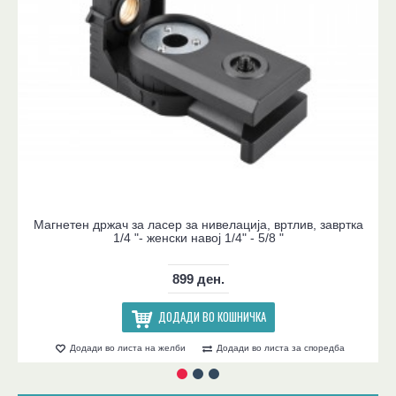
Магнетен држач за ласер за нивелација, вртлив, завртка
1/4 "- женски навој 1/4" - 5/8 "
899 ден.
ДОДАДИ ВО КОШНИЧКА
Додади во листа на желби
Додади во листа за споредба