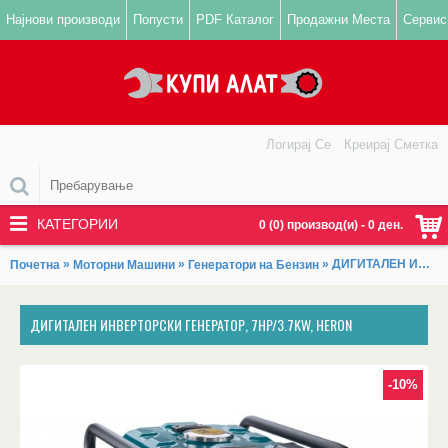
Најнови производи
Попусти
PDF Каталог
Продажни Места
Сервис
Логирај Се
Креирај Сметка
КАТЕГОРИИ
0 (0) производ(и) - 0 ден.
»
»
» ДИГИТАЛЕН ИНВЕРТОРСКИ ГЕНЕРАТОР, 7HP/3.7KW, HERON
Почетна
Моторни Машини
Генератори на Бензин
ДИГИТАЛЕН ИНВЕРТОРСКИ ГЕНЕРАТОР, 7HP/3.7KW, HERON
-10%