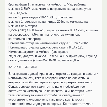
број на фази 1f, максимална моќност 3,7kW, работна
моќност 3,5kW, максимална потрошувачка од приклучок
230V <3,5kW
напон / фреквенција 230V / 50Hz, фактор на
моќност 1, волимен на цилиндар 208ccm, максимална
моќност на моторот
5,2kW (7HP) / 4000мин-1, потрошувачката 0,5l / kWh, волумен
на резервоарот 7,5л, тип на генератор мултипол,
контролиран инвертер
Номинална струја на наизменична струја 15. 2A / 230V,
Номинална струја на еднонасочна струја 8.3A / 12V,
Измерена акустична моќност (растојание
7м) 96dB, додатоци кабел + стеги на 12V приклучок, клуч од
свеќа, димензии (сите) 45х38х48см, маса 26,8 кг
КАРАКТЕРИСТИКИ
Електраната е дизајнирана за употреба во градежни работи и
монтажни работи, како и резервен извор на електрична
енергија за мобилни сервисни центри и рекреативни цели.
Сепак, совршениот квалитет на напон, обезбеден со
системот за измазнување на кривата на инверторот, исто
така, овозможува нивна употреба за снабдување со
чувствителна електроника, како што е компјутерска
технологија или медицинска опрема. Контролната табла е