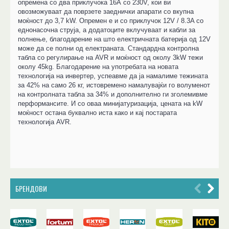
опремена со два приклучока 16А со 230V, кои ви
овозможуваат да поврзете заеднички апарати со вкупна
моќност до 3,7 kW. Опремен е и со приклучок 12V / 8.3A со
еднонасочна струја, а додатоците вклучуваат и кабли за
полнење, благодарение на што електричната батерија од 12V
може да се полни од електраната. Стандардна контролна
табла со регулирање на AVR и моќност од околу 3kW тежи
околу 45kg. Благодарение на употребата на новата
технологија на инвертер, успеавме да ја намалиме тежината
за 42% на само 26 кг, истовремено намалувајќи го волуменот
на контролната табла за 34% и дополнително ги зголемивме
перформансите. И со оваа минијатуризација, цената на kW
моќност остана буквално иста како и кај постарата
технологија AVR.
БРЕНДОВИ