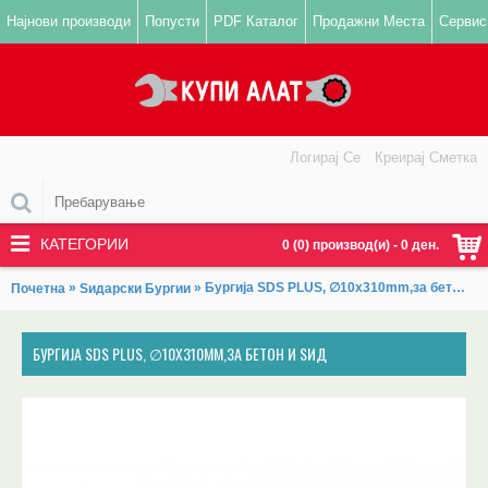
Најнови производи
Попусти
PDF Каталог
Продажни Места
Сервис
Логирај Се
Креирај Сметка
КАТЕГОРИИ
0 (0) производ(и) - 0 ден.
»
» Бургија SDS PLUS, ∅10x310mm,за бетон и ѕид
Почетна
Ѕидарски Бургии
БУРГИЈА SDS PLUS, ∅10X310MM,ЗА БЕТОН И ЅИД