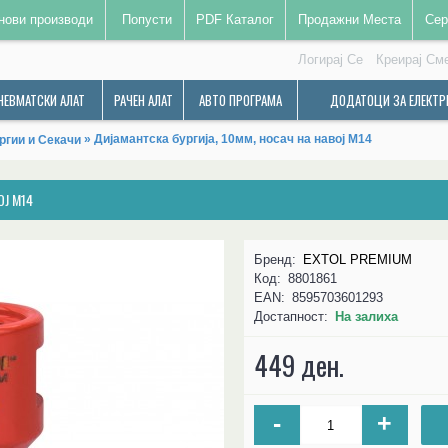
нови производи
Попусти
PDF Каталог
Продажни Места
Сер
Логирај Се
Креирај См
НЕВМАТСКИ АЛАТ
РАЧЕН АЛАТ
АВТО ПРОГРАМА
ДОДАТОЦИ ЗА ЕЛЕКТР
» Дијамантска бургија, 10мм, носач на навој М14
ргии и Секачи
ОЈ М14
Бренд:
EXTOL PREMIUM
Код:
8801861
EAN:
8595703601293
Достапност:
На залиха
449 ден.
-
+