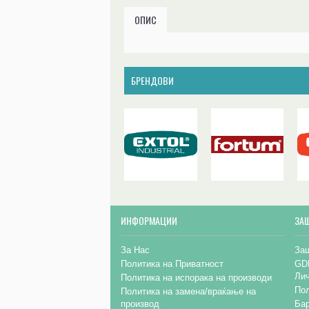
ОПИС
БРЕНДОВИ
ИНФОРМАЦИИ
ЗА
За Нас
Заш
Политика на Приватност
GD
Ли
Политика на испорака на производи
Пол
Политика на замена/враќање на
производ
Бар