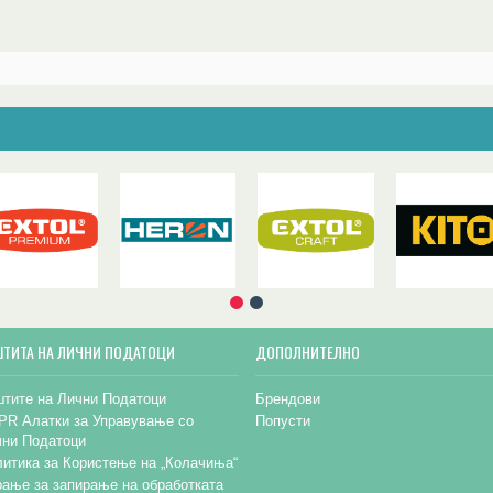
ШТИТА НА ЛИЧНИ ПОДАТОЦИ
ДОПОЛНИТЕЛНО
тите на Лични Податоци
Брендови
PR Алатки за Управување со
Попусти
чни Податоци
итика за Користење на „Колачиња“
ање за запирање на обработката