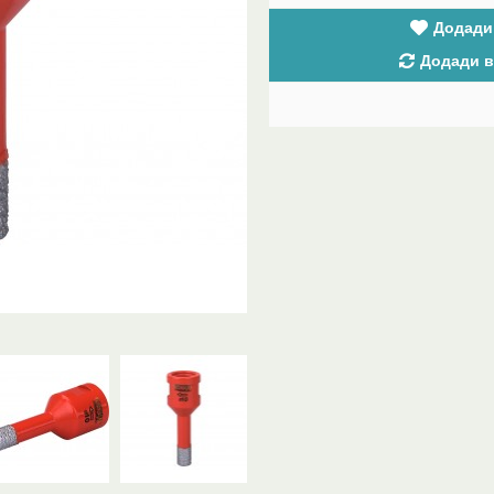
Додади
Додади в