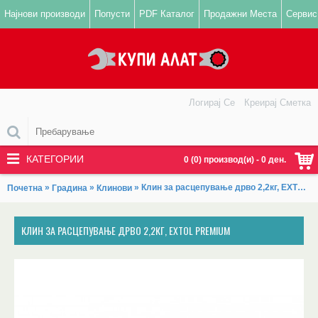
Најнови производи
Попусти
PDF Каталог
Продажни Места
Сервис
Логирај Се
Креирај Сметка
КАТЕГОРИИ
0 (0) производ(и) - 0 ден.
»
»
» Клин за расцепување дрво 2,2кг, EXTOL PREMIUM
Почетна
Градина
Клинови
КЛИН ЗА РАСЦЕПУВАЊЕ ДРВО 2,2КГ, EXTOL PREMIUM