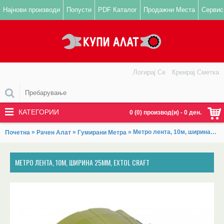
Најнови производи
Попусти
PDF Каталог
Продажни Места
Сервис
Логирај Се
Креирај Сметка
КАТЕГОРИИ
0 (0) производ(и) - 0 ден.
»
»
» Метро лента, 10м, ширина 25мм, EXTOL CRAFT
Почетна
Рачен Алат
Гумирани Метра
МЕТРО ЛЕНТА, 10М, ШИРИНА 25ММ, EXTOL CRAFT