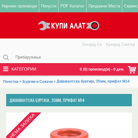
Најнови производи
Попусти
PDF Каталог
Продажни Места
Сервис
Логирај Се
Креирај Сметка
КАТЕГОРИИ
0 (0) производ(и) - 0 ден.
»
» Дијамантска бургија, 35мм, прифат М14
Почетна
Бургии и Секачи
ДИЈАМАНТСКА БУРГИЈА, 35ММ, ПРИФАТ М14
НЕМА ЗАЛИХА