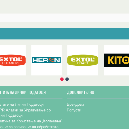
ШТИТА НА ЛИЧНИ ПОДАТОЦИ
ДОПОЛНИТЕЛНО
тите на Лични Податоци
Брендови
PR Алатки за Управување со
Попусти
чни Податоци
итика за Користење на „Колачиња“
ање за запирање на обработката