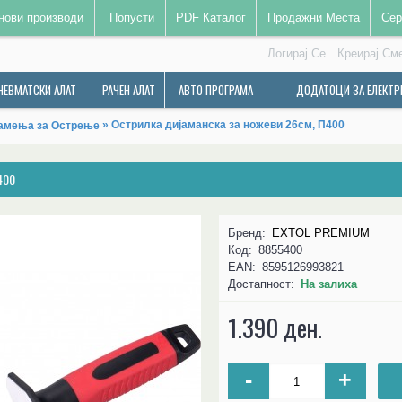
нови производи
Попусти
PDF Каталог
Продажни Места
Сер
Логирај Се
Креирај См
НЕВМАТСКИ АЛАТ
РАЧЕН АЛАТ
АВТО ПРОГРАМА
ДОДАТОЦИ ЗА ЕЛЕКТР
» Острилка дијаманска за ножеви 26см, П400
амења за Острење
400
Бренд:
EXTOL PREMIUM
Код:
8855400
EAN:
8595126993821
Достапност:
На залиха
1.390 ден.
-
+