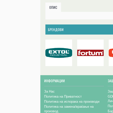
ОПИС
БРЕНДОВИ
ИНФОРМАЦИИ
ЗА
За Нас
Заш
Политика на Приватност
GD
Ли
Политика на испорака на производи
Пол
Политика на замена/враќање на
производ
Бар