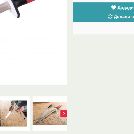
Додади
Додади в