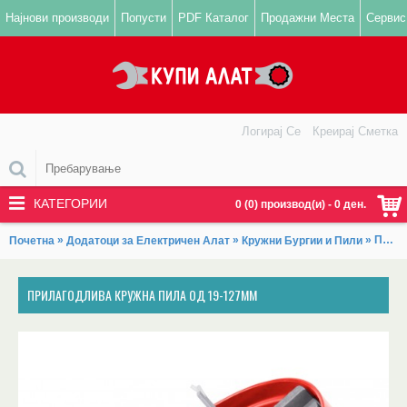
Најнови производи
Попусти
PDF Каталог
Продажни Места
Сервис
Логирај Се
Креирај Сметка
КАТЕГОРИИ
0 (0) производ(и) - 0 ден.
»
»
» Прилагодлива кружна пила од 19-127мм
Почетна
Додатоци за Електричен Алат
Кружни Бургии и Пили
ПРИЛАГОДЛИВА КРУЖНА ПИЛА ОД 19-127ММ