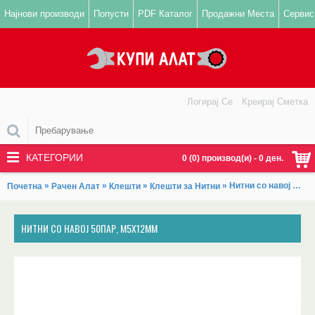
Најнови производи
Попусти
PDF Каталог
Продажни Места
Сервис
Логирај Се
Креирај Сметка
КАТЕГОРИИ
0 (0) производ(и) - 0 ден.
»
»
»
» Нитни со навој 50пар, M5x12mm
Почетна
Рачен Алат
Клешти
Клешти за Нитни
НИТНИ СО НАВОЈ 50ПАР, M5X12MM