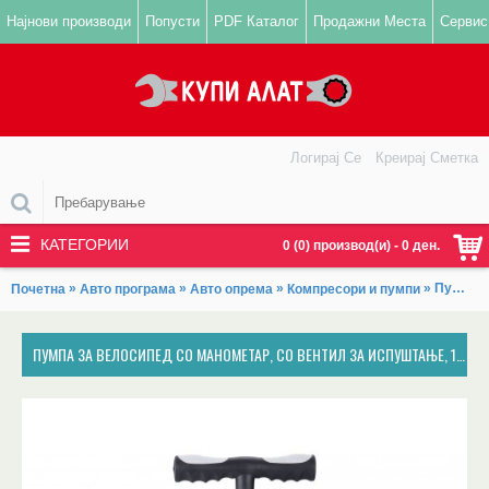
Најнови производи
Попусти
PDF Каталог
Продажни Места
Сервис
Логирај Се
Креирај Сметка
КАТЕГОРИИ
0 (0) производ(и) - 0 ден.
»
»
»
» Пумпа за велосипед со манометар, со вентил за испуштање, 120 PSI/8bar, висина 57cm, пречник 35mm, EXTOL PREMIUM
Почетна
Авто програма
Авто опрема
Компресори и пумпи
ПУМПА ЗА ВЕЛОСИПЕД СО МАНОМЕТАР, СО ВЕНТИЛ ЗА ИСПУШТАЊЕ, 120 PSI/8BAR, ВИСИНА 57CM, ПРЕЧНИК 35MM, EXTOL PREMIUM